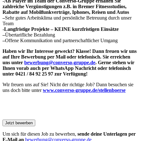
-Als Player im Team der Converso-Gruppe erhalten Sie
zahlreiche Vergünstigungen z.B. in Bremer Fitnessstudios,
Rabatte auf Mobilfunkverträge, Iphones, Reisen und Autos
–
Sehr gutes Arbeitsklima und persönliche Betreuung durch unser
Team
-Langfristige Projekte – KEINE kurzfristigen Einsätze
–
Übertarifliche Bezahlung
–
Offene Kommunikation und partnerschaftlicher Umgang
Haben wir Ihr Interesse geweckt? Klasse! Dann freuen wir uns
auf Ihre Bewerbung per Mail oder telefonisch. Sie erreichen
uns unter
bewerbung@converso-gruppe.de
. Gerne stehen wir
Ihnen vorab auch per WhatsApp Nachricht oder telefonisch
unter 0421 / 84 92 25 97 zur Verfügung!
Wir freuen uns auf Sie! Nicht der richtige Job? Dann besuchen sie
uns doch bitte unter
www.converso-gruppe.de/stellenboerse
Um sich für diesen Job zu bewerben,
sende deine Unterlagen per
E-Mail an
bewerbung@converso-gruppe.de